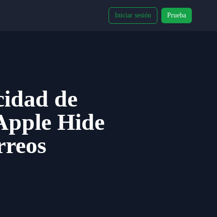
Iniciar sesión
Prueba
cidad de
 Apple Hide
rreos