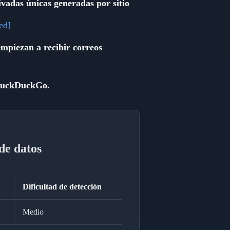
ivadas únicas generadas por sitio
ed]
empiezan a recibir correos
 DuckDuckGo.
de datos
Dificultad de detección
Medio