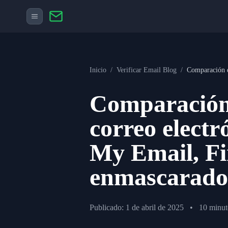
Inicio
/
Verificar Email Blog
/
Comparación d
Comparación 
correo elect
My Email, Fir
enmascarado
Publicado: 1 de abril de 2025
•
10 minut