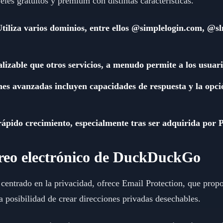
eles gratuitos y premium con distintas características.
: Utiliza varios dominios, entre ellos @simplelogin.com, @
zable que otros servicios, a menudo permite a los usuarios
nes avanzadas incluyen capacidades de respuesta y la opció
ápido crecimiento, especialmente tras ser adquirida por 
rreo electrónico de DuckDuckGo
trado en la privacidad, ofrece Email Protection, que propor
 posibilidad de crear direcciones privadas desechables.