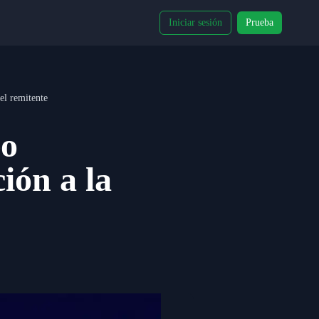
Iniciar sesión
Prueba
del remitente
eo
ción a la