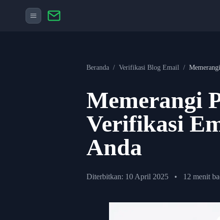
Beranda
/
Verifikasi Blog Email
/
Memerangi 
Memerangi P
Verifikasi E
Anda
Diterbitkan: 10 April 2025
•
12 menit ba