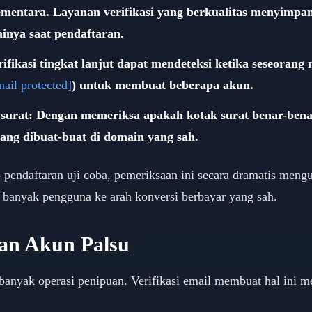
entara. Layanan verifikasi yang berkualitas menyimpan 
inya saat pendaftaran.
rifikasi tingkat lanjut dapat mendeteksi ketika seseorang
mail protected]
) untuk membuat beberapa akun.
urat: Dengan memeriksa apakah kotak surat benar-benar a
ng dibuat-buat di domain yang sah.
 pendaftaran uji coba, pemeriksaan ini secara dramatis meng
 banyak pengguna ke arah konversi berbayar yang sah.
an Akun Palsu
banyak operasi penipuan. Verifikasi email membuat hal ini men