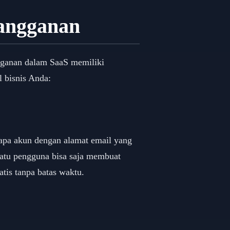
angganan
gganan dalam SaaS memiliki
 bisnis Anda:
pa akun dengan alamat email yang
 Satu pengguna bisa saja membuat
atis tanpa batas waktu.