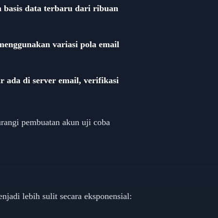
basis data terbaru dari ribuan
 menggunakan variasi pola email
da di server email, verifikasi
urangi pembuatan akun uji coba
jadi lebih sulit secara eksponensial: