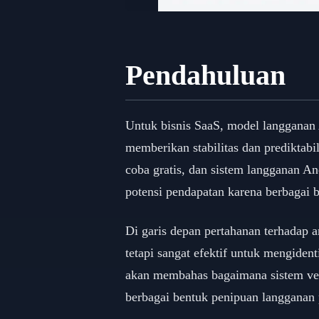
Pendahuluan
Untuk bisnis SaaS, model langganan 
memberikan stabilitas dan prediktabil
coba gratis, dan sistem langganan A
potensi pendapatan karena berbagai 
Di garis depan pertahanan terhadap a
tetapi sangat efektif untuk mengiden
akan membahas bagaimana sistem ver
berbagai bentuk penipuan langganan