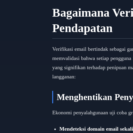
Bagaimana Veri
Pendapatan
Verifikasi email bertindak sebagai g
memvalidasi bahwa setiap pengguna m
yang signifikan terhadap penipuan ma
langganan:
Menghentikan Peny
Ekonomi penyalahgunaan uji coba gr
Mendeteksi domain email sekali