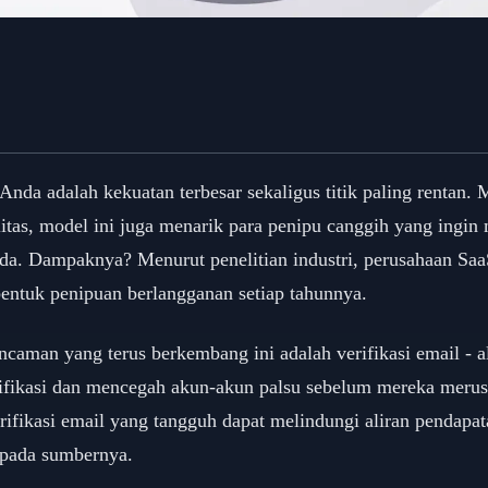
Anda adalah kekuatan terbesar sekaligus titik paling rentan.
itas, model ini juga menarik para penipu canggih yang ingin m
nda. Dampaknya? Menurut penelitian industri, perusahaan Saa
bentuk penipuan berlangganan setiap tahunnya.
ncaman yang terus berkembang ini adalah verifikasi email - a
tifikasi dan mencegah akun-akun palsu sebelum mereka merusak
ifikasi email yang tangguh dapat melindungi aliran pendap
 pada sumbernya.