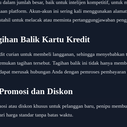
dalam jumlah besar, baik untuk intelijen kompetitif, untuk 
aan platform. Akun-akun ini sering kali menggunakan alamat
stahil untuk melacak atau meminta pertanggungjawaban peng
gihan Balik Kartu Kredit
it curian untuk membeli langganan, sehingga menyebabkan ta
mukan tagihan tersebut. Tagihan balik ini tidak hanya memba
pat merusak hubungan Anda dengan pemroses pembayaran jika
Promosi dan Diskon
si atau diskon khusus untuk pelanggan baru, penipu membua
i harga standar tanpa batas waktu.