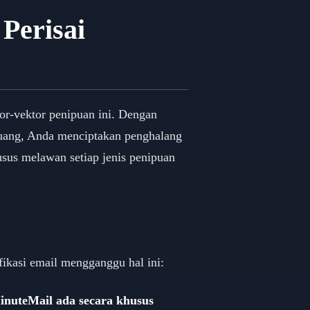
Perisai
tor-vektor penipuan ini. Dengan
buang, Anda menciptakan penghalang
husus melawan setiap jenis penipuan
ikasi email mengganggu hal ini:
MinuteMail ada secara khusus