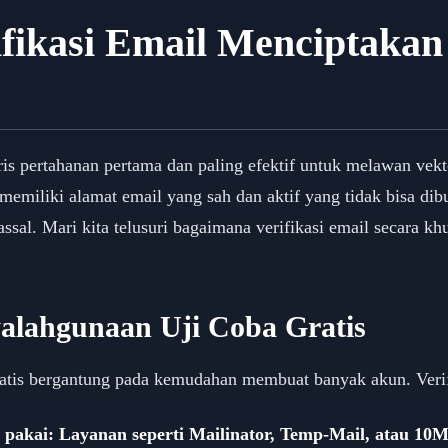
fikasi Email Menciptakan 
aris pertahanan pertama dan paling efektif untuk melawan vek
emiliki alamat email yang sah dan aktif yang tidak bisa di
ssal. Mari kita telusuri bagaimana verifikasi email secara k
alahgunaan Uji Coba Gratis
atis bergantung pada kemudahan membuat banyak akun. Verif
 pakai: Layanan seperti Mailinator, Temp-Mail, atau 10