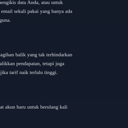
mengikis data Anda, atau untuk
 email sekali pakai yang hanya ada
guna.
gihan balik yang tak terhindarkan
likkan pendapatan, tetapi juga
 tarif naik terlalu tinggi.
t akun baru untuk berulang kali