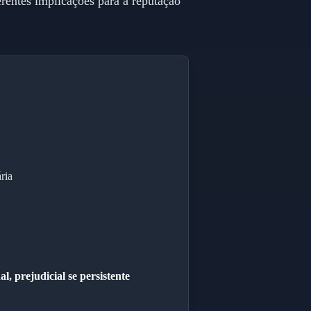
rentes implicações para a reputação
ria
, prejudicial se persistente