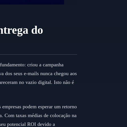
ntrega do
 afundamento: criou a campanha
iva dos seus e-mails nunca chegou aos
receram no vazio digital. Isto não é
 as empresas podem esperar um retorno
da. Com taxas médias de colocação na
seu potencial ROI devido a