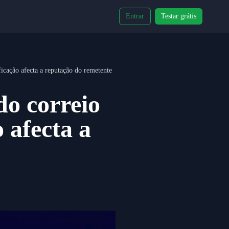
Entrar
Testar grátis
ficação afecta a reputação do remetente
do correio
 afecta a