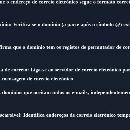
ue o endereço de correio eletrónico segue o formato corr
mínio: Verifica se o domínio (a parte após o símbolo @) ex
irma que o domínio tem os registos de permutador de corr
a de correio: Liga-se ao servidor de correio eletrónico par
a mensagem de correio eletrónico
s domínios que aceitam todos os e-mails, independentemente
escartável: Identifica endereços de correio eletrónico tem