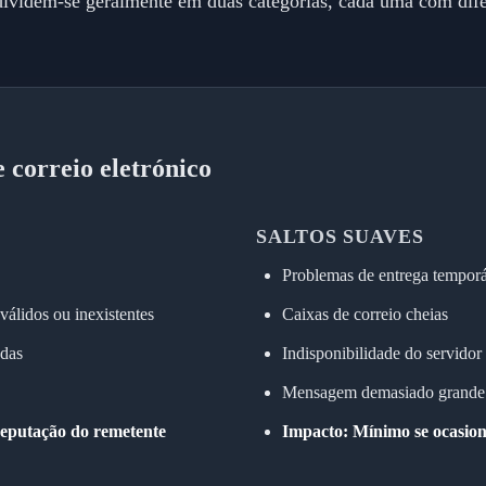
dividem-se geralmente em duas categorias, cada uma com dife
 correio eletrónico
SALTOS SUAVES
Problemas de entrega temporá
válidos ou inexistentes
Caixas de correio cheias
adas
Indisponibilidade do servidor
Mensagem demasiado grande
reputação do remetente
Impacto: Mínimo se ocasional