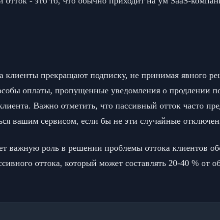
отток - это то, что обычно приходит на ум SaaS-компан
да клиенты прекращают подписку, не принимая явного ре
пособы оплаты, пропущенные уведомления о продлении 
клиента. Важно отметить, что пассивный отток часто пре
ься вашим сервисом, если бы не эти случайные отключен
ет важную роль в решении проблемы оттока клиентов обо
сивного оттока, который может составлять 20-40 % от о