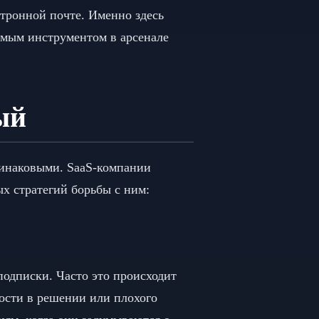
ктронной почте. Именно здесь
емым инструментом в арсенале
ый
динаковыми. SaaS-компании
х стратегий борьбы с ним:
подписки. Часто это происходит
мости в решении или плохого