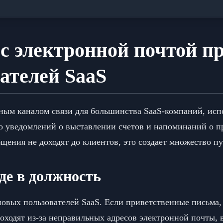
с электронной почтой п
вателей SaaS
ным каналом связи для большинства SaaS-компаний, испо
о уведомлений о выставлении счетов и напоминаний о пр
щения не доходят до клиентов, это создает множество пу
оде в должность
новых пользователей SaaS. Если приветственные письма,
оходят из-за неправильных адресов электронной почты, в