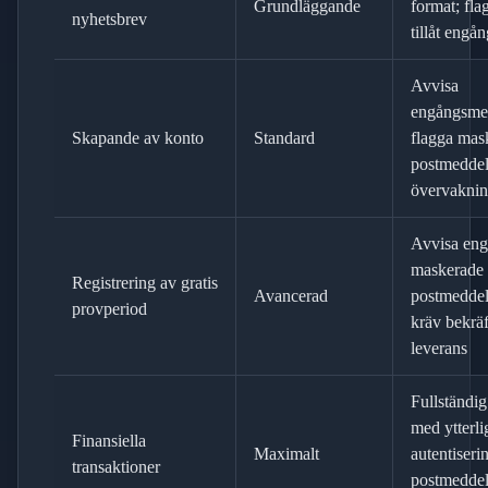
Grundläggande
format; fl
nyhetsbrev
tillåt engå
Avvisa
engångsme
Skapande av konto
Standard
flagga mas
postmeddel
övervakni
Avvisa eng
maskerade 
Registrering av gratis
Avancerad
postmedde
provperiod
kräv bekrä
leverans
Fullständig
med ytterli
Finansiella
Maximalt
autentiserin
transaktioner
postmedde