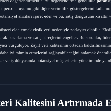
erileri değerlendirmektir. Bu değerlendirme genellikle
potansi
cı persona uyumu gibi diğer verimlilik göstergelerini kullanır.
nsiyel alıcıları işaret eder ve bu, satış döngüsünü kısaltır ve 
müşteri elde etmek eksik veri nedeniyle zorlayıcı olabilir. Eksik
arak pazarlama ve satış süreçlerini engeller. Bu sorunlar, lide
yacı vurguluyor. Zayıf veri kalitesinin ortadan kaldırılmasının
ını daha iyi tahmin etmelerini sağlayabileceğini anlamak önemli
ular ve iş dünyasında potansiyel müşterilerin yönetiminde yapıl
eri Kalitesini Artırmada 