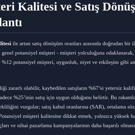
eri Kalitesi ve Satış Dön
lantı
itesi
ile artan satış dönüşüm oranları arasında doğrudan bir 
e genel potansiyel müşteri - müşteri yolculuğuna odaklanarak,
dece %12 potansiyel müşteri, uygunluk, niyet ve etkileşim gib
ği zararlı olabilir, kaybedilen satışların %67’si yetersiz kalifi
adece %25’inin satış için uygun olduğunu belirtir. Bu rakamlar
kliliğini vurgular; satış kabul oranlarına (SAR), ortalama sö
Potansiyel müşteri kalitesine dikkat etmek, yalnızca yüksek 
uçları ve nihai pazarlama kampanyalarının daha başarılı olması