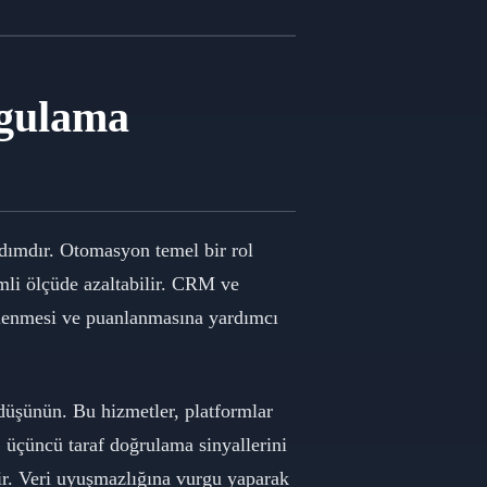
gulama
adımdır. Otomasyon temel bir rol
mli ölçüde azaltabilir. CRM ve
zlenmesi ve puanlanmasına yardımcı
 düşünün. Bu hizmetler, platformlar
 üçüncü taraf doğrulama sinyallerini
ir. Veri uyuşmazlığına vurgu yaparak