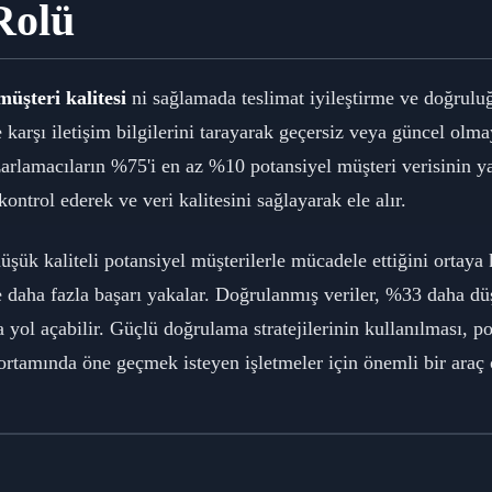
Rolü
üşteri kalitesi
ni sağlamada teslimat iyileştirme ve doğrulu
 karşı iletişim bilgilerini tarayarak geçersiz veya güncel olma
zarlamacıların %75'i en az %10 potansiyel müşteri verisinin y
ntrol ederek ve veri kalitesini sağlayarak ele alır.
üşük kaliteli potansiyel müşterilerle mücadele ettiğini ortay
le daha fazla başarı yakalar. Doğrulanmış veriler, %33 daha d
 yol açabilir. Güçlü doğrulama stratejilerinin kullanılması, po
 ortamında öne geçmek isteyen işletmeler için önemli bir araç 