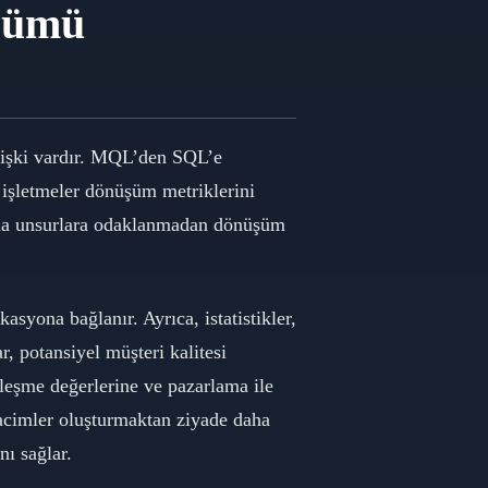
üşümü
ilişki vardır. MQL’den SQL’e
 işletmeler dönüşüm metriklerini
i ana unsurlara odaklanmadan dönüşüm
kasyona bağlanır. Ayrıca, istatistikler,
, potansiyel müşteri kalitesi
zleşme değerlerine ve pazarlama ile
hacimler oluşturmaktan ziyade daha
nı sağlar.