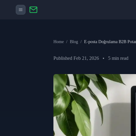
Home
/
Blog
/
E-posta Doğrulama B2B Potansi
Published
Feb 21, 2026
•
5
min read