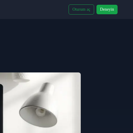
Oturum aç
Deneyin