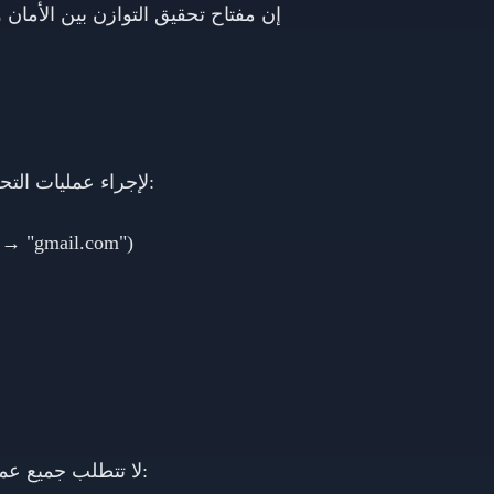
إن مفتاح تحقيق التوازن بين الأمان 
قم بتنفيذ واجهة برمجة تطبيقات Verify-Email.app لإجراء عمليات التحقق أثناء إكمال المستخدمين للنموذج. يتيح لك ذلك:
التقاط واقتراح تصحيحات للأخطاء المطبعية في أسماء النطاقا
لا تتطلب جميع عمليات التسجيل نفس المستوى من التحقق. فكر في تنفيذ مسارات مختلفة بناءً على إشارات المخاطر: