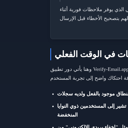
 الذي يوفر ملاحظات فورية أثناء
وهنا يأتي دور تطبيق Verify-Email.app. يتحقق التحقق من واجهة برمجة التطبيقات في الوقت الحقيقي من عدة عوامل حاسمة دون
 تشير إلى المستخدمين ذوي النوايا
المنخفضة
الإلكتروني" من Apple التي قد تؤثر على