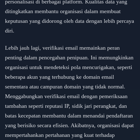
personalisasi di berbagai platform. Kualitas data yang
ditingkatkan membantu organisasi dalam membuat
keputusan yang didorong oleh data dengan lebih percaya
diri.
Lebih jauh lagi, verifikasi email memainkan peran
penting dalam pencegahan penipuan. Ini memungkinkan
organisasi untuk mendeteksi pola mencurigakan, seperti
beberapa akun yang terhubung ke domain email
sementara atau campuran domain yang tidak normal.
Menggabungkan verifikasi email dengan pemeriksaan
tambahan seperti reputasi IP, sidik jari perangkat, dan
batas kecepatan membantu dalam menandai pendaftaran
yang berisiko secara efisien. Akibatnya, organisasi dapat
mempertahankan pertahanan yang kuat terhadap