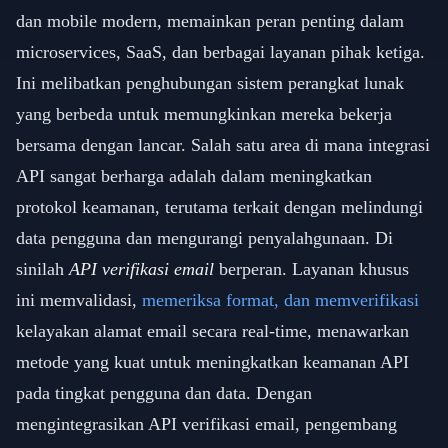
dan mobile modern, memainkan peran penting dalam
microservices, SaaS, dan berbagai layanan pihak ketiga.
Ini melibatkan penghubungan sistem perangkat lunak
yang berbeda untuk memungkinkan mereka bekerja
bersama dengan lancar. Salah satu area di mana integrasi
API sangat berharga adalah dalam meningkatkan
protokol keamanan, terutama terkait dengan melindungi
data pengguna dan mengurangi penyalahgunaan. Di
sinilah
API verifikasi email
berperan. Layanan khusus
ini memvalidasi,
memeriksa format, dan memverifikasi
kelayakan alamat email secara real-time, menawarkan
metode yang kuat untuk meningkatkan keamanan API
pada tingkat pengguna dan data. Dengan
mengintegrasikan API verifikasi email, pengembang