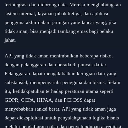
terintegrasi dan didorong data. Mereka menghubungkan
sistem internal, layanan pihak ketiga, dan aplikasi
pengguna akhir dalam jaringan yang lancar yang, jika
tidak aman, bisa menjadi tambang emas bagi pelaku
jahat.
API yang tidak aman menimbulkan beberapa risiko,
dengan pelanggaran data berada di puncak daftar.
Pelanggaran dapat mengakibatkan kerugian data yang
substansial, mempengaruhi pengguna dan bisnis. Selain
itu, ketidakpatuhan terhadap peraturan utama seperti
GDPR, CCPA, HIPAA, dan PCI DSS dapat
menyebabkan sanksi berat. API yang tidak aman juga
dapat dieksploitasi untuk penyalahgunaan logika bisnis
melalui pendaftaran palsu dan penyelundupan akreditasi,