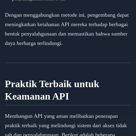
Dengan menggabungkan metode ini, pengembang dapat
meningkatkan ketahanan API mereka terhadap berbagai
bentuk penyalahgunaan dan memastikan bahwa sumber
daya berharga terlindungi.
Praktik Terbaik untuk
Keamanan API
Membangun API yang aman melibatkan penerapan
praktik terbaik yang melindungi sistem dari akses tidak
sah dan penyalahgunaan. Berikut adalah beberapa