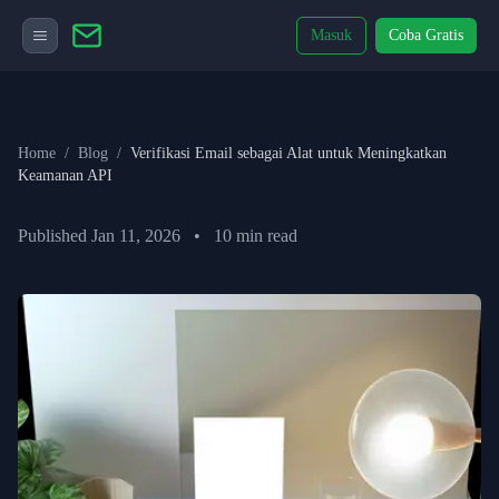
Masuk
Coba Gratis
Home
/
Blog
/
Verifikasi Email sebagai Alat untuk Meningkatkan
Keamanan API
Published
Jan 11, 2026
•
10
min read