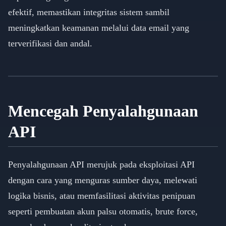
efektif, memastikan integritas sistem sambil
meningkatkan keamanan melalui data email yang
terverifikasi dan andal.
Mencegah Penyalahgunaan
API
Penyalahgunaan API merujuk pada eksploitasi API
dengan cara yang menguras sumber daya, melewati
logika bisnis, atau memfasilitasi aktivitas penipuan
seperti pembuatan akun palsu otomatis, brute force,