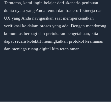
Terutama, kami ingin belajar dari skenario penipuan
dunia nyata yang Anda temui dan trade-off kinerja dan
UX yang Anda navigasikan saat memperkenalkan
verifikasi ke dalam proses yang ada. Dengan mendorong
komunitas berbagi dan pertukaran pengetahuan, kita
dapat secara kolektif meningkatkan protokol keamanan
dan menjaga ruang digital kita tetap aman.