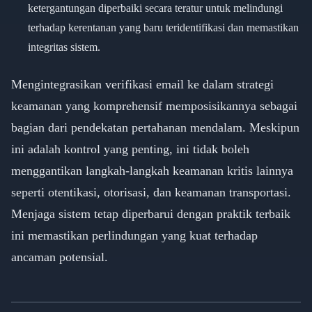
ketergantungan diperbaiki secara teratur untuk melindungi
terhadap kerentanan yang baru teridentifikasi dan memastikan
integritas sistem.
Mengintegrasikan verifikasi email ke dalam strategi
keamanan yang komprehensif memposisikannya sebagai
bagian dari pendekatan pertahanan mendalam. Meskipun
ini adalah kontrol yang penting, ini tidak boleh
menggantikan langkah-langkah keamanan kritis lainnya
seperti otentikasi, otorisasi, dan keamanan transportasi.
Menjaga sistem tetap diperbarui dengan praktik terbaik
ini memastikan perlindungan yang kuat terhadap
ancaman potensial.