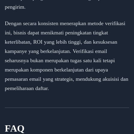
pengirim.
Dengan secara konsisten menerapkan metode verifikasi
ini, bisnis dapat menikmati peningkatan tingkat
keterlibatan, ROI yang lebih tinggi, dan kesuksesan
kampanye yang berkelanjutan. Verifikasi email
seharusnya bukan merupakan tugas satu kali tetapi
merupakan komponen berkelanjutan dari upaya
pemasaran email yang strategis, mendukung akuisisi dan
pemeliharaan daftar.
FAQ