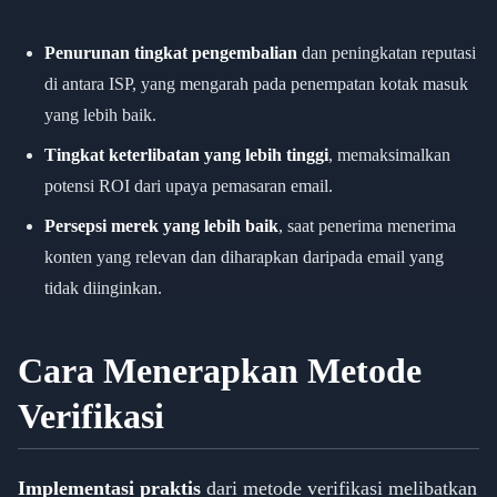
Penurunan tingkat pengembalian
dan peningkatan reputasi
di antara ISP, yang mengarah pada penempatan kotak masuk
yang lebih baik.
Tingkat keterlibatan yang lebih tinggi
, memaksimalkan
potensi ROI dari upaya pemasaran email.
Persepsi merek yang lebih baik
, saat penerima menerima
konten yang relevan dan diharapkan daripada email yang
tidak diinginkan.
Cara Menerapkan Metode
Verifikasi
Implementasi praktis
dari metode verifikasi melibatkan