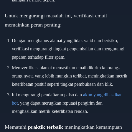
Untuk mengurangi masalah ini, verifikasi email
memainkan peran penting:
Dengan menghapus alamat yang tidak valid dan berisiko,
verifikasi mengurangi tingkat pengembalian dan mengurangi
paparan terhadap filter spam.
Memverifikasi alamat memastikan email dikirim ke orang-
orang nyata yang lebih mungkin terlibat, meningkatkan metrik
keterlibatan positif seperti tingkat pembukaan dan klik.
Ini mengurangi pendaftaran palsu dan
akun yang dihasilkan
bot
, yang dapat merugikan reputasi pengirim dan
menghasilkan metrik keterlibatan rendah.
Mematuhi
praktik terbaik
meningkatkan kemampuan