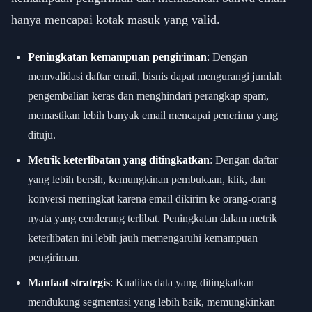
hanya mencapai kotak masuk yang valid.
Peningkatan kemampuan pengiriman
: Dengan
memvalidasi daftar email, bisnis dapat mengurangi jumlah
pengembalian keras dan menghindari perangkap spam,
memastikan lebih banyak email mencapai penerima yang
dituju.
Metrik keterlibatan yang ditingkatkan
: Dengan daftar
yang lebih bersih, kemungkinan pembukaan, klik, dan
konversi meningkat karena email dikirim ke orang-orang
nyata yang cenderung terlibat. Peningkatan dalam metrik
keterlibatan ini lebih jauh memengaruhi kemampuan
pengiriman.
Manfaat strategis
: Kualitas data yang ditingkatkan
mendukung segmentasi yang lebih baik, memungkinkan