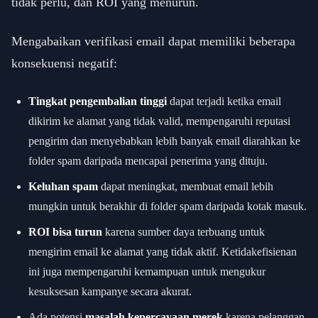
tidak perlu, dan ROI yang menurun.
Mengabaikan verifikasi email dapat memiliki beberapa
konsekuensi negatif:
Tingkat pengembalian tinggi
dapat terjadi ketika email
dikirim ke alamat yang tidak valid, mempengaruhi reputasi
pengirim dan menyebabkan lebih banyak email diarahkan ke
folder spam daripada mencapai penerima yang dituju.
Keluhan spam
dapat meningkat, membuat email lebih
mungkin untuk berakhir di folder spam daripada kotak masuk.
ROI bisa turun
karena sumber daya terbuang untuk
mengirim email ke alamat yang tidak aktif. Ketidakefisienan
ini juga mempengaruhi kemampuan untuk mengukur
kesuksesan kampanye secara akurat.
Ada potensi
masalah kepercayaan merek
karena pelanggan