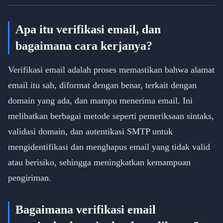
Apa itu verifikasi email, dan
bagaimana cara kerjanya?
Verifikasi email adalah proses memastikan bahwa alamat
email itu sah, diformat dengan benar, terkait dengan
domain yang ada, dan mampu menerima email. Ini
melibatkan berbagai metode seperti pemeriksaan sintaks,
validasi domain, dan autentikasi SMTP untuk
mengidentifikasi dan menghapus email yang tidak valid
atau berisiko, sehingga meningkatkan kemampuan
pengiriman.
Bagaimana verifikasi email