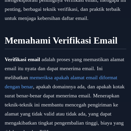
mengeksplorasi pentingnya verifikasi email, mengapa ini
penting, berbagai teknik verifikasi, dan praktik terbaik
untuk menjaga kebersihan daftar email.
Memahami Verifikasi Email
Verifikasi email
adalah proses yang memastikan alamat
email itu nyata dan dapat menerima email. Ini
melibatkan
memeriksa apakah alamat email diformat
dengan benar
, apakah domainnya ada, dan apakah kotak
surat benar-benar dapat menerima email. Menerapkan
teknik-teknik ini membantu mencegah pengiriman ke
alamat yang tidak valid atau tidak ada, yang dapat
mengakibatkan tingkat pengembalian tinggi, biaya yang