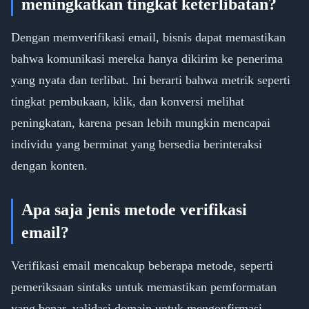
meningkatkan tingkat keterlibatan?
Dengan memverifikasi email, bisnis dapat memastikan
bahwa komunikasi mereka hanya dikirim ke penerima
yang nyata dan terlibat. Ini berarti bahwa metrik seperti
tingkat pembukaan, klik, dan konversi melihat
peningkatan, karena pesan lebih mungkin mencapai
individu yang berminat yang bersedia berinteraksi
dengan konten.
Apa saja jenis metode verifikasi
email?
Verifikasi email mencakup beberapa metode, seperti
pemeriksaan sintaks untuk memastikan pemformatan
yang benar, validasi domain untuk mengonfirmasi