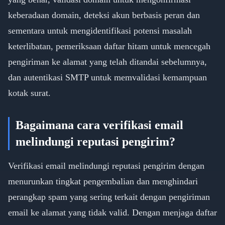
keberadaan domain, deteksi akun berbasis peran dan
sementara untuk mengidentifikasi potensi masalah
keterlibatan, pemeriksaan daftar hitam untuk mencegah
pengiriman ke alamat yang telah ditandai sebelumnya,
dan autentikasi SMTP untuk memvalidasi kemampuan
kotak surat.
Bagaimana cara verifikasi email
melindungi reputasi pengirim?
Verifikasi email melindungi reputasi pengirim dengan
menurunkan tingkat pengembalian dan menghindari
perangkap spam yang sering terkait dengan pengiriman
email ke alamat yang tidak valid. Dengan menjaga daftar