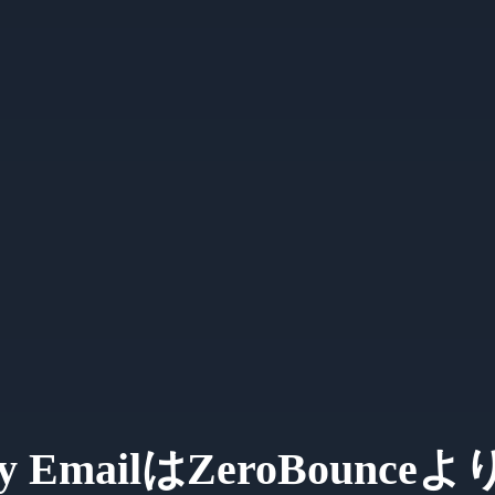
fy EmailはZeroBoun