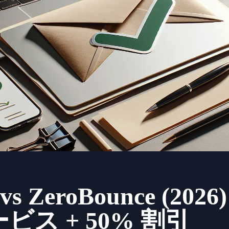
il vs ZeroBounce (
ス + 50% 割引