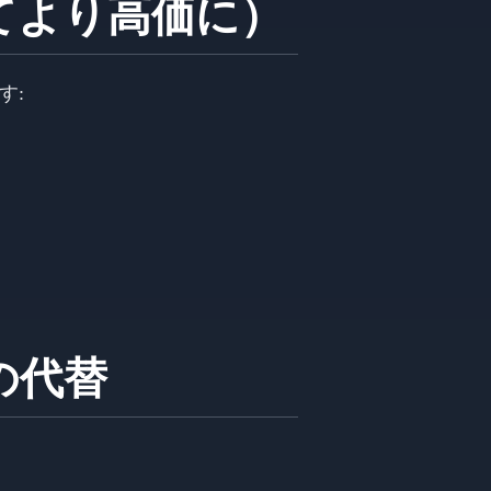
れてより高価に）
す:
eの代替