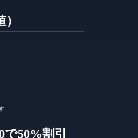
価値）
ます。
0で50%割引