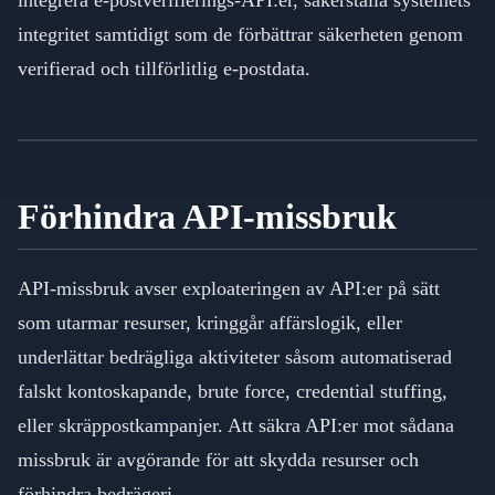
integrera e-postverifierings-API:er, säkerställa systemets
integritet samtidigt som de förbättrar säkerheten genom
verifierad och tillförlitlig e-postdata.
Förhindra API-missbruk
API-missbruk avser exploateringen av API:er på sätt
som utarmar resurser, kringgår affärslogik, eller
underlättar bedrägliga aktiviteter såsom automatiserad
falskt kontoskapande, brute force, credential stuffing,
eller skräppostkampanjer. Att säkra API:er mot sådana
missbruk är avgörande för att skydda resurser och
förhindra bedrägeri.