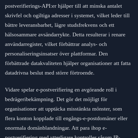
postverifierings-API:er hjälper till att minska antalet
skrivfel och ogiltiga adresser i systemet, vilket leder till
bättre leveransbarhet, lägre studsfrekvens och ett
hälsosammare avsändarrykte. Detta resulterar i renare
användarregister, vilket förbättrar analys- och
personaliseringsinsatser över plattformar. Den
förbättrade datakvaliteten hjälper organisationer att fatta
datadrivna beslut med större förtroende.
Vidare spelar e-postverifiering en avgörande roll i
bedrägeribekämpning. Det gör det möjligt för
organisationer att upptäcka misstänkta mönster, som
flera konton kopplade till engångs-e-postdomäner eller
onormala domänblandningar. Att para ihop e-
postverifiering med ytterligare kontroller såsom IP-