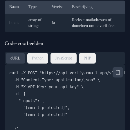
Naam
Type
Vereist
Beschrijving
array of
Reeks e-mailadressen of
inputs
Ja
strings
domeinen om te verifiëren
Code-voorbeelden
cURL
Python
JavaScript
PHP
curl -X POST "https://api.verify-email.app/v1/verify
  -H "Content-Type: application/json" \

  -H "X-API-Key: your-api-key" \

  -d '{

    "inputs": [

      "
[email protected]
",

      "
[email protected]
"

    ]

  }'