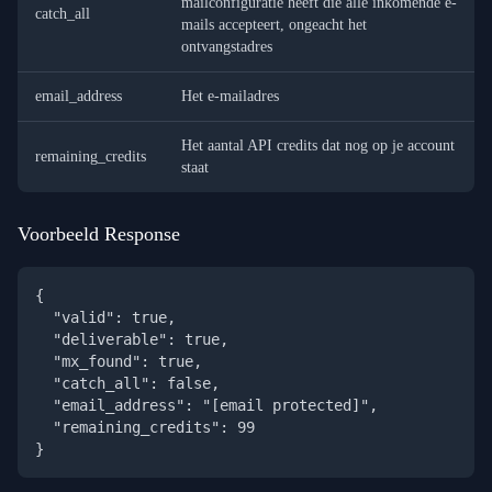
mailconfiguratie heeft die alle inkomende e-
catch_all
mails accepteert, ongeacht het
ontvangstadres
email_address
Het e-mailadres
Het aantal API credits dat nog op je account
remaining_credits
staat
Voorbeeld Response
{

  "valid": true,

  "deliverable": true,

  "mx_found": true,

  "catch_all": false,

  "email_address": "
[email protected]
",

  "remaining_credits": 99

}