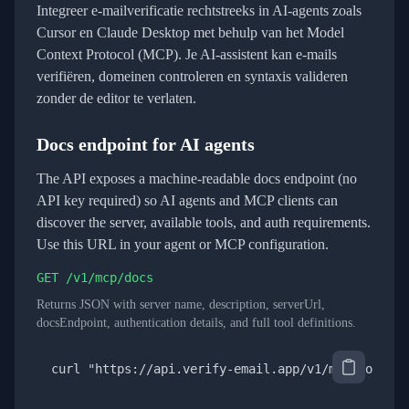
Integreer e-mailverificatie rechtstreeks in AI-agents zoals
Cursor en Claude Desktop met behulp van het Model
Context Protocol (MCP). Je AI-assistent kan e-mails
verifiëren, domeinen controleren en syntaxis valideren
zonder de editor te verlaten.
Docs endpoint for AI agents
The API exposes a machine-readable docs endpoint (no
API key required) so AI agents and MCP clients can
discover the server, available tools, and auth requirements.
Use this URL in your agent or MCP configuration.
GET
/v1/mcp/docs
Returns JSON with server name, description, serverUrl,
docsEndpoint, authentication details, and full tool definitions.
curl "https://api.verify-email.app/v1/mcp/docs"