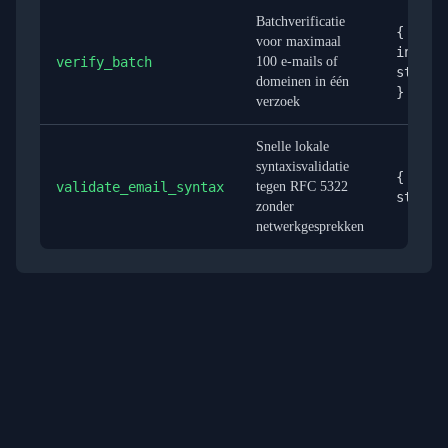
Batchverificatie
{
voor maximaal
inputs
verify_batch
100 e-mails of
string
domeinen in één
}
verzoek
Snelle lokale
syntaxisvalidatie
{ emai
validate_email_syntax
tegen RFC 5322
string
zonder
netwerkgesprekken