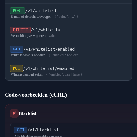
/v1/whitelist
POST
E-mail of domein toevoegen
·
{ "value": "..." }
/v1/whitelist
DELETE
Vermelding verwijderen
·
value=...
/v1/whitelist/enabled
GET
Whitelist-status ophalen
·
{ "enabled": boolean }
/v1/whitelist/enabled
PUT
Whitelist aan/uit zetten
·
{ "enabled": true | false }
Code-voorbeelden
(cURL)
Blacklist
✘
/v1/blacklist
GET