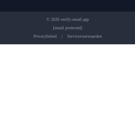
© 2026 verify-email.app
[email protected]
Privacybeleid
|
Servicevoorwaarden