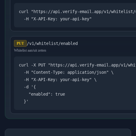
curl "https://api.verify-email.app/v1/whitelist/e
  -H "X-API-Key: your-api-key"
/v1/whitelist/enabled
PUT
Whitelist aan/uit zetten
curl -X PUT "https://api.verify-email.app/v1/whi
  -H "Content-Type: application/json" \

  -H "X-API-Key: your-api-key" \

  -d '{

    "enabled": true

  }'