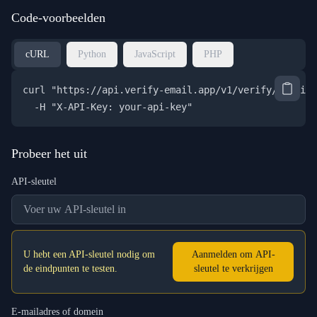
Code-voorbeelden
cURL
Python
JavaScript
PHP
curl "https://api.verify-email.app/v1/verify/
[email 
  -H "X-API-Key: your-api-key"
Probeer het uit
API-sleutel
U hebt een API-sleutel nodig om
Aanmelden om API-
de eindpunten te testen.
sleutel te verkrijgen
E-mailadres of domein