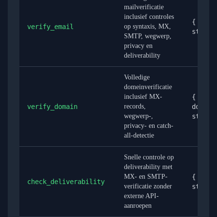
mailverificatie
inclusief controles
{ emai
verify_email
op syntaxis, MX,
string
SMTP, wegwerp,
privacy en
deliverability
Volledige
domeinverificatie
inclusief MX-
{
verify_domain
records,
domain
wegwerp-,
string
privacy- en catch-
all-detectie
Snelle controle op
deliverability met
MX- en SMTP-
{ emai
check_deliverability
verificatie zonder
string
externe API-
aanroepen