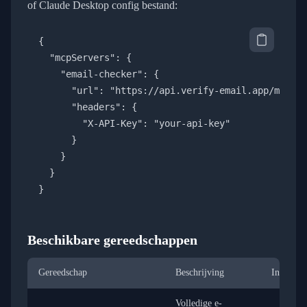
of Claude Desktop config bestand:
{

  "mcpServers": {

    "email-checker": {

      "url": "https://api.verify-email.app/mcp",

      "headers": {

        "X-API-Key": "your-api-key"

      }

    }

  }

}
Beschikbare gereedschappen
Gereedschap
Beschrijving
Invoer
Volledige e-