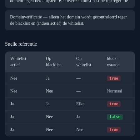
domein tegen beide lijsten. Een overeenkomst past de lijstregel toe.
Domeinverificatie — alleen het domein wordt gecontroleerd tegen
de blacklist en (indien actief) de whitelist.
Snelle referentie
Whitelist
Op
Op
block-
actief
blacklist
whitelist
waarde
Nee
Ja
—
true
Nee
Nee
—
Normaal
Ja
Ja
Elke
true
Ja
Nee
Ja
false
Ja
Nee
Nee
true