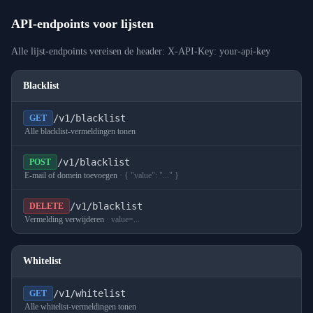
API-endpoints voor lijsten
Alle lijst-endpoints vereisen de header: X-API-Key: your-api-key
Blacklist
/v1/blacklist
GET
Alle blacklist-vermeldingen tonen
/v1/blacklist
POST
E-mail of domein toevoegen
·
{ "value": "..." }
/v1/blacklist
DELETE
Vermelding verwijderen
·
value=...
Whitelist
/v1/whitelist
GET
Alle whitelist-vermeldingen tonen