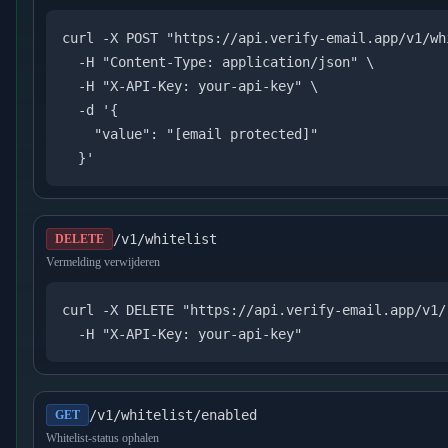
curl -X POST "https://api.verify-email.app/v1/whi
  -H "Content-Type: application/json" \

  -H "X-API-Key: your-api-key" \

  -d '{

    "value": "
[email protected]
"

  }'
/v1/whitelist
DELETE
Vermelding verwijderen
curl -X DELETE "https://api.verify-email.app/v1/
  -H "X-API-Key: your-api-key"
/v1/whitelist/enabled
GET
Whitelist-status ophalen