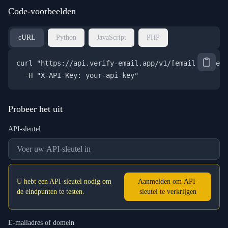
Code-voorbeelden
cURL
Python
JavaScript
PHP
curl "https://api.verify-email.app/v1/
[email protect
  -H "X-API-Key: your-api-key"
Probeer het uit
API-sleutel
U hebt een API-sleutel nodig om
Aanmelden om API-
de eindpunten te testen.
sleutel te verkrijgen
E-mailadres of domein