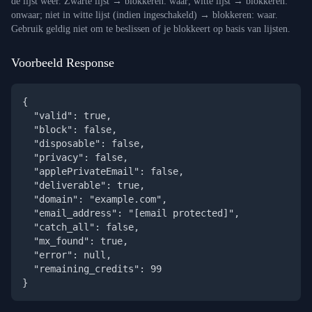
de lijst weer. Zwarte lijst → blokkeren: waar; witte lijst → blokkeren:
onwaar; niet in witte lijst (indien ingeschakeld) → blokkeren: waar.
Gebruik geldig niet om te beslissen of je blokkeert op basis van lijsten.
Voorbeeld Response
{

  "valid": true,

  "block": false,

  "disposable": false,

  "privacy": false,

  "applePrivateEmail": false,

  "deliverable": true,

  "domain": "example.com",

  "email_address": "
[email protected]
",

  "catch_all": false,

  "mx_found": true,

  "error": null,

  "remaining_credits": 99

}