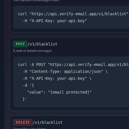
Alle blacklist-vermeldingen tonen
curl "https://api.verify-email.app/v1/blacklist" 
  -H "X-API-Key: your-api-key"
/v1/blacklist
POST
E-mail of domein toevoegen
curl -X POST "https://api.verify-email.app/v1/bla
  -H "Content-Type: application/json" \

  -H "X-API-Key: your-api-key" \

  -d '{

    "value": "
[email protected]
"

  }'
/v1/blacklist
DELETE